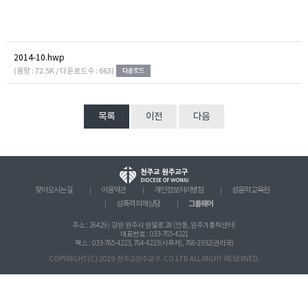
2014-10.hwp
(용량 : 72.5K / 다운로드수 : 663)
목록
이전
다음
찾아오시는 길
이용약관
개인정보처리방침
성음악 교육원
그룹웨어
성폭력 피해상담
주소 : 26429 ) 강원 원주시 원일로 28 (인동, 원주가톨릭센터)
대표번호 : 033-765-4221
팩스 : 033-765-4223, 764-4223(사무처), 766-1932(관리국)
COPYRIGHT(C) 2019 천주교원주교구. CO.LTD ALL RIGHT RESERVED.