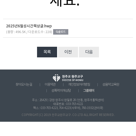
세요."
2025년6월성시간묵상글.hwp
(용량 : 496.5K / 다운로드수 : 228)
목록
이전
다음
찾아오시는 길
이용약관
개인정보처리방침
성음악 교육원
그룹웨어
성폭력 피해상담
주소 : 26429 ) 강원 원주시 원일로 28 (인동, 원주가톨릭센터)
대표번호 : 033-765-4221
팩스 : 033-765-4223, 764-4223(사무처), 766-1932(관리국)
COPYRIGHT(C) 2019 천주교원주교구. CO.LTD ALL RIGHT RESERVED.