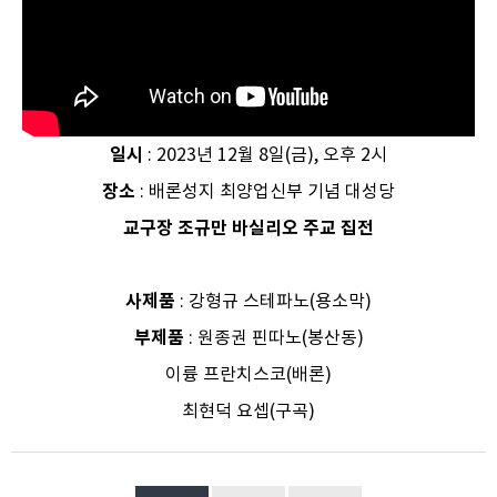
일시
: 2023년 12월 8일(금), 오후 2시
장소
: 배론성지 최양업신부 기념 대성당
교구장 조규만 바실리오 주교 집전
사제품
: 강형규 스테파노(용소막)
부제품
: 원종권 핀따노(봉산동)
이륭 프란치스코(배론)
최현덕 요셉(구곡)