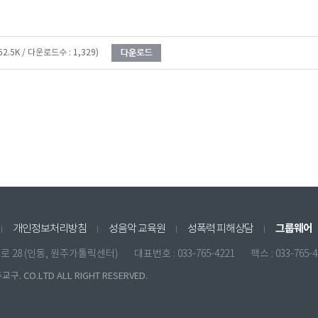
62.5K / 다운로드수 : 1,329)
그룹웨어
개인정보처리방침
성음악 교육원
성폭력 피해상담
원일로 28 (인동, 원주가톨릭센터)
대표번호 : 033-765-4221
팩스 : 033-765-
구. CO.LTD ALL RIGHT RESERVED.