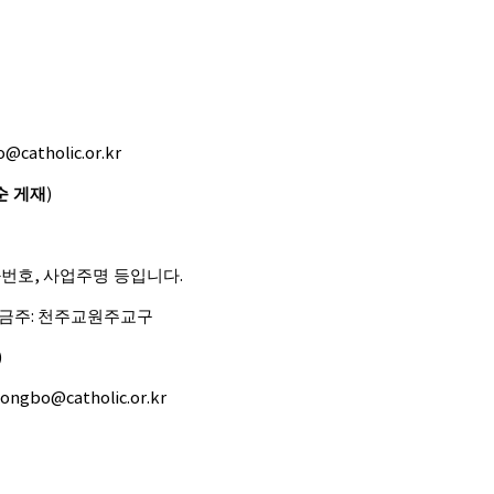
o@catholic.or.kr
순 게재
)
화번호
,
사업주명 등입니다
.
금주
:
천주교원주교구
)
hongbo@catholic.or.kr