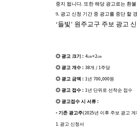
중지 됩니다
.
또한 해당 광고료는 환
9.
광고 신청 기간 중 광고를 중단 할 
‘
들빛
’
원주교구 주보 광고 신
:
◎
광고 크기
4
㎝
×2
㎝
:
◎
광고 개수
38
개
/ 1
주당
:
◎
광고 금액
1
년
700,000
원
:
◎
광고 접수
1
년 단위로 선착순 접수
:
◎
광고접수 시 서류
-
기존 광고주
(2025
년 이후 주보 광고 게
1.
광고 신청서