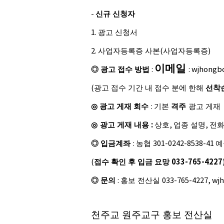
-
신규 신청자
1.
광고 신청서
2.
사업자등록증 사본
(
사업자등록증
)
이메일
◎
광고 접수 방법
:
: wjhongb
(
광고 접수 기간 내 접수 분에 한해
선착
◎
광고 게재 회수
:
기본
격주
광고 게재
:
◎
광고 게재 내용
상호
,
업종 설명
,
전
◎
입금계좌
:
농협
301-0242-8538-41
예
033-765-4227
(
접수 확인 후 입금 요망
◎
문의
:
홍보 전산실
033-765-4227, wj
천주교 원주교구 홍보 전산실