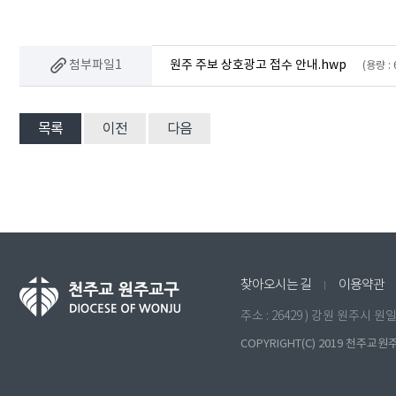
첨부파일1
원주 주보 상호광고 접수 안내.hwp
(용량 : 
목록
이전
다음
찾아오시는 길
이용약관
주소 : 26429 ) 강원 원주시 
COPYRIGHT(C) 2019 천주교원주교