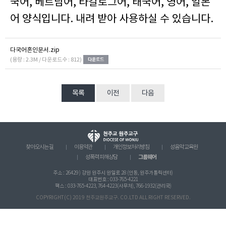
국어, 베트남어, 타갈로그어, 태국어, 영어, 일본
어 양식입니다. 내려 받아 사용하실 수 있습니다.
다국어혼인문서.zip
(용량 : 2.3M / 다운로드수 : 812)
목록
이전
다음
찾아오시는 길
이용약관
개인정보처리방침
성음악 교육원
그룹웨어
성폭력 피해상담
주소 : 26429 ) 강원 원주시 원일로 28 (인동, 원주가톨릭센터)
대표번호 : 033-765-4221
팩스 : 033-765-4223, 764-4223(사무처), 766-1932(관리국)
COPYRIGHT(C) 2019 천주교원주교구. CO.LTD ALL RIGHT RESERVED.