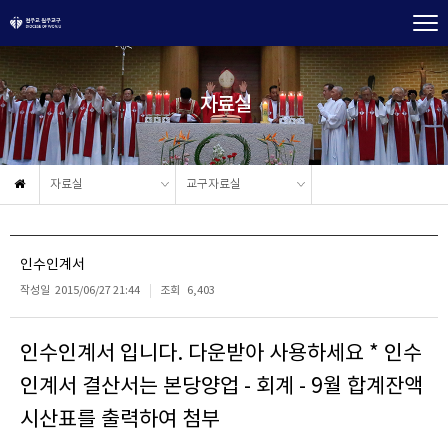
자료실
자료실
교구자료실
인수인계서
작성일
2015/06/27 21:44
조회
6,403
인수인계서 입니다. 다운받아 사용하세요 * 인수
인계서 결산서는 본당양업 - 회계 - 9월 합계잔액
시산표를 출력하여 첨부