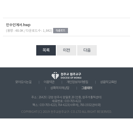
인수인계서.hwp
(용량 : 48.0K / 다운로드수 : 1,842)
목록
이전
다음
찾아오시는 길
이용약관
개인정보처리방침
성음악 교육원
그룹웨어
성폭력 피해상담
주소 : 26429 ) 강원 원주시 원일로 28 (인동, 원주가톨릭센터)
대표번호 : 033-765-4221
팩스 : 033-765-4223, 764-4223(사무처), 766-1932(관리국)
COPYRIGHT(C) 2019 천주교원주교구. CO.LTD ALL RIGHT RESERVED.