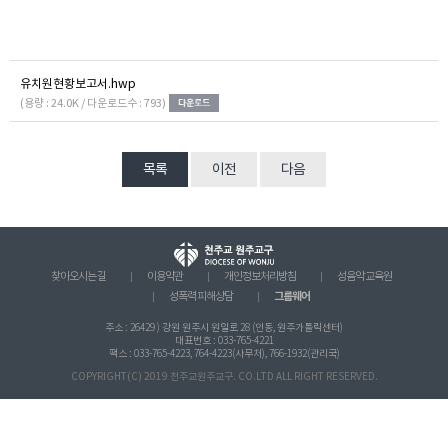
유치원현황보고서.hwp
(용량 : 24.0K / 다운로드수 : 793)
목록
이전
다음
찾아오시는 길
이용약관
개인정보처리방침
성음악 교육원
그룹웨어
성폭력 피해상담
주소 : 26429 ) 강원 원주시 원일로 28 (인동, 원주가톨릭센터)
대표번호 : 033-765-4221
팩스 : 033-765-4223, 764-4223(사무처), 766-1932(관리국)
COPYRIGHT(C) 2019 천주교원주교구. CO.LTD ALL RIGHT RESERVED.